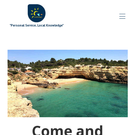
"Personal Service, Local Knowledge"
Home
Bloga
All properties
▾
Oferty specjalne
▾
Dodatki do podpisów
▾
Odkrywanie
▾
Dodatki
▾
Co się dzieje
▾
Drużyna
▾
Contact us
Come and