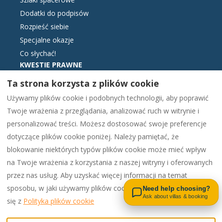
Dodatki do podpisów
Rozpieść siebie
Specjalne okazje
Co słychać!
KWESTIE PRAWNE
Skontaktuj się z nami
Ta strona korzysta z plików cookie
Warunki rezerwacji
Używamy plików cookie i podobnych technologii, aby poprawić
Podstawowe informacje
Twoje wrażenia z przeglądania, analizować ruch w witrynie i
Elektroniczna księga reklamacji
personalizować treści. Możesz dostosować swoje preferencje
Polityka plików cookie
dotyczące plików cookie poniżej. Należy pamiętać, że
Polityka prywatności
blokowanie niektórych typów plików cookie może mieć wpływ
na Twoje wrażenia z korzystania z naszej witryny i oferowanych
Contact us on WhatsApp
przez nas usług. Aby uzyskać więcej informacji na temat
Polish
EUR
00442081448562
sposobu, w jaki używamy plików cookie i Twoich opcji, zapoznaj
Need help choosing?
Ask about villas & booking
się z
Polityka plików cookie