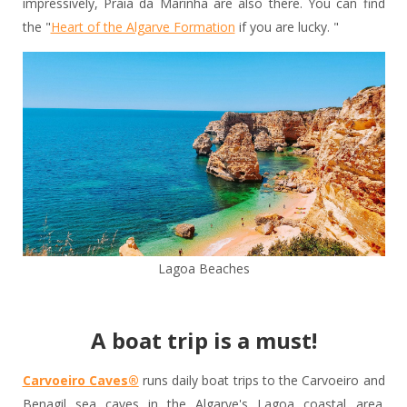
impressively, Praia da Marinha are also there. You can find
the "
Heart of the Algarve Formation
if you are lucky. "
Lagoa Beaches
A boat trip is a must!
Carvoeiro Caves®
runs daily boat trips to the Carvoeiro and
Benagil sea caves in the Algarve's Lagoa coastal area.