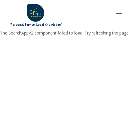
"Personal Service, Local Knowledge"
The SearchAppV2 component failed to load. Try refreshing the page.
Inicio
Blog
Propiedades
▾
Ofertas especiales
▾
Complementos de firma
▾
Explorador
▾
los extras
▾
¿Qué pasa?
▾
El equipo
▾
Contáctenos